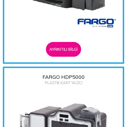
AYRINTILI BİLGİ
FARGO HDP5000
PLASTİK KART YAZICI