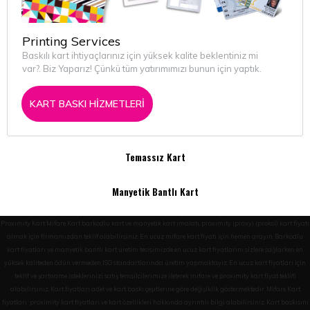
Printing Services
Baskılı kart ihtiyaçlarınız için yüksek kalite beklentiniz mi
var?. Biz Yaparız! Çünkü tüm yatırımımızı bunun için yaptık.
KART BASKI HİZMETLERİ
Temassız Kart
Manyetik Bantlı Kart
Proximity Kart Mifare Kart barkodlu kart ve manyetik kart imalatı, proximity (proxy) (proksi) kart fiyatı
almak için firmamızdan teklif alabilirsiniz. En ucuz mifare kart fiyatı için hemen arayın. Barkodlu
kart fiyatları ve manyetik bantlı kart üretim tesisimizde en ucuz kart fiyatlarını sizlere sağlarken en
yüksek kaliteden ödün vermeden ISO standartlarında üretim yapmaktayız. En ucuz kart fiyatları için
teklif ve şartname isteklerinizi satış temsilcilerimize ileterek mifare ve proximity kart fiyat teklifi
alabilirsiniz. Kart fiyatları adet ve kart baskı çeşitlerine göre değişiklik göstermektedir. Mifare Kart
fiyatları proximity kart fiyatları ve kart özellikleri hakkında ayrıntılı bilgi alabilirsiniz. Kart baskısını